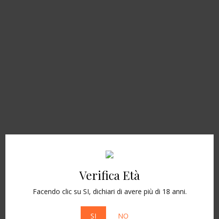
rilassanti e terapeutici.
Tisane al CBD
Tisane a base di infuso di cannabis CBD per
benefici terapeutici. Rilassanti e aromatiche.
Cosmetica
Verifica Età
Prodotti cosmetici arricchiti con CBD.
Facendo clic su SI, dichiari di avere più di 18 anni.
SI
NO